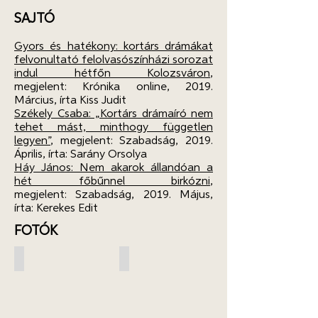
SAJTÓ
Gyors és hatékony: kortárs drámákat
felvonultató felolvasószínházi sorozat
indul hétfőn Kolozsváron
,
megjelent: Krónika online, 2019.
Március, írta Kiss Judit
Székely Csaba: „Kortárs drámaíró nem
tehet mást, minthogy független
legyen”
, megjelent: Szabadság, 2019.
Április, írta: Sarány Orsolya
Háy János: Nem akarok állandóan a
hét főbűnnel birkózni
,
megjelent: Szabadság, 2019. Május,
írta: Kerekes Edit
FOTÓK
#1 Székely Csaba - Idegenek
#2 Háy János - Vasárnapi ebéd