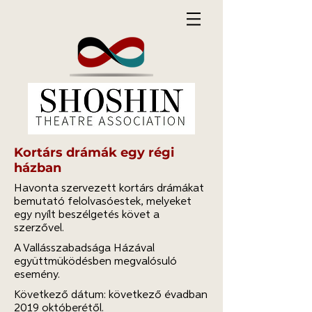
Kortárs drámák egy régi
házban
Havonta szervezett kortárs drámákat
bemutató felolvasóestek, melyeket
egy nyílt beszélgetés követ a
szerzővel.
A Vallásszabadsága Házával
együttmüködésben megvalósuló
esemény.
Következő dátum: következő évadban
2019 októberétől.