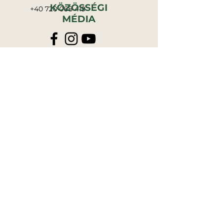
KÖZÖSSÉGI
+40 720 068 419
MÉDIA
Join our mailing list
Never miss an update
Subscribe Now